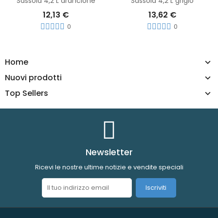
Sassola 4,2 L arancione
Sassola 4,2 L grigio
12,13 €
13,62 €
0
0
Home
Nuovi prodotti
Top Sellers
Newsletter
Ricevi le nostre ultime notizie e vendite speciali
Iscriviti