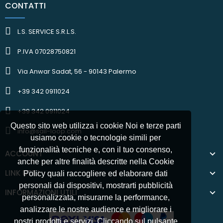
CONTATTI
L.S. SERVICE S.R.L.S.
P.IVA 07028750821
Via Anwar Sadat, 56 - 90143 Palermo
+39 342 0911024
+39 342 0911024
Questo sito web utilizza i cookie Noi e terze parti
info@sail-loop.com
usiamo cookie o tecnologie simili per
funzionalità tecniche e, con il tuo consenso,
ACCOUNT
anche per altre finalità descritte nella Cookie
LINK UTILI
Policy quali raccogliere ed elaborare dati
personali dai dispositivi, mostrarti pubblicità
INFORMAZIONI UTILI
personalizzata, misurarne la performance,
analizzare le nostre audience e migliorare i
nostri prodotti e servizi. Cliccando sul pulsante