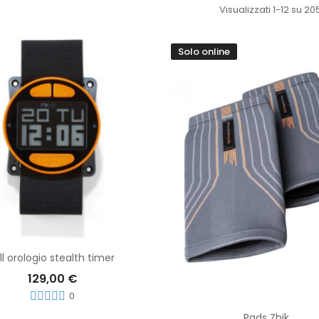
Visualizzati 1-12 su 205
Solo online
Aggiungi Al Carrello
ll orologio stealth timer
129,00 €
0
Pads Zhik