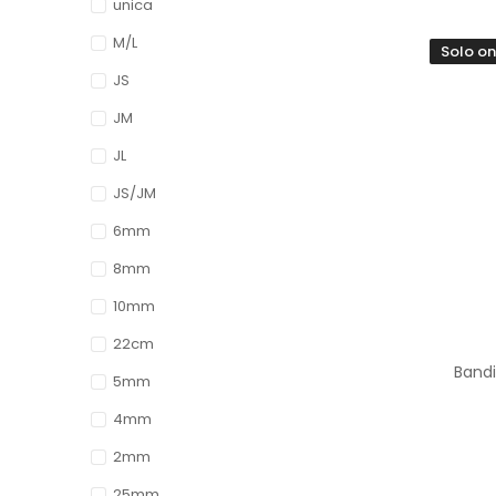
unica
M/L
Solo on
JS
JM
JL
JS/JM
6mm
8mm
10mm
22cm
Bandi
5mm
4mm
2mm
25mm