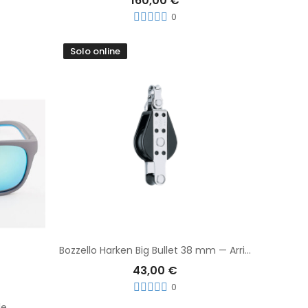
160,00 €
0
Solo online
Aggiungi Al Carrello
Bozzello Harken Big Bullet 38 mm — Arricavo, Grillo
43,00 €
0
le