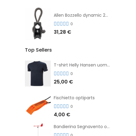
Allen Bozzello dynamic 20mm singolo con loop dyneema
0
31,28 €
Top Sellers
T-shirt Helly Hansen uomo TECH
0
25,00 €
Fischietto optiparts
0
4,00 €
Bandierina Segnavento optimist
0