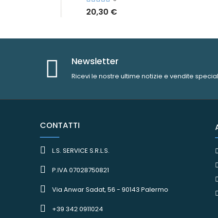
20,30 €
Newsletter
Ricevi le nostre ultime notizie e vendite special
CONTATTI
L.S. SERVICE S.R.L.S.
P.IVA 07028750821
Via Anwar Sadat, 56 - 90143 Palermo
+39 342 0911024