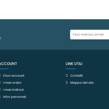
i
ACCOUNT
LINK UTILI
Il tuo account
Contatti
I miei ordini
Mappa del sito
i miei indirizzi
Infor personali