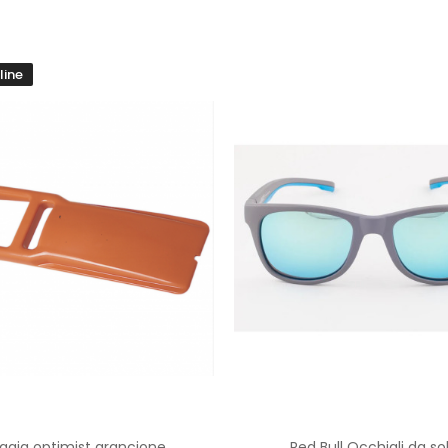
line
Aggiungi Al Carrello
Aggiungi Al Carrello
gaia optimist arancione
Red Bull Occhiali da so