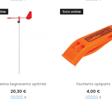
line
Solo online
Aggiungi Al Carrello
erina Segnavento optimist
Fischietto optiparts
20,30 €
4,00 €
0
0