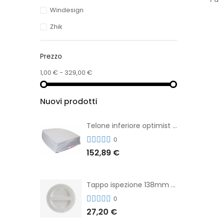
Windesign
Zhik
Prezzo
1,00 € - 329,00 €
Nuovi prodotti
Telone inferiore optimist economy
0
152,89 €
Tappo ispezione 138mm bianco rigido Allen
0
27,20 €