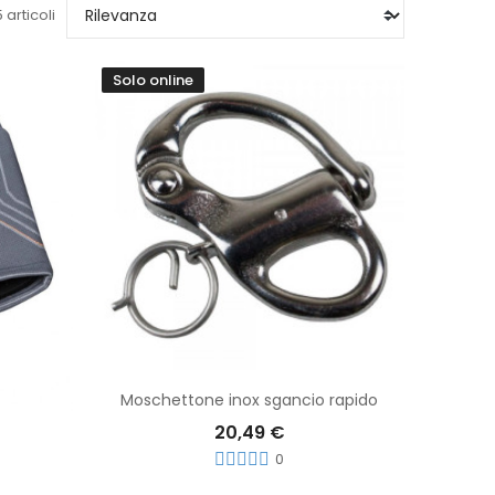
 articoli
Solo online
Aggiungi Al Carrello
Moschettone inox sgancio rapido
20,49 €
0