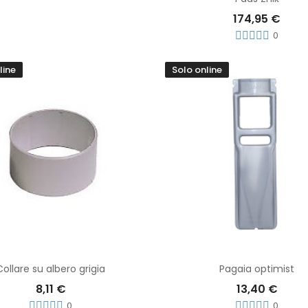
174,95 €
0
line
Solo online
Aggiungi Al Carrello
Aggiungi Al Carrello
Collare su albero grigia
Pagaia optimist
8,11 €
13,40 €
0
0