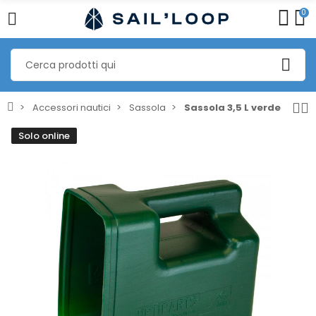
0
Accessori nautici
Sassola
Sassola 3,5 L verde
Solo online