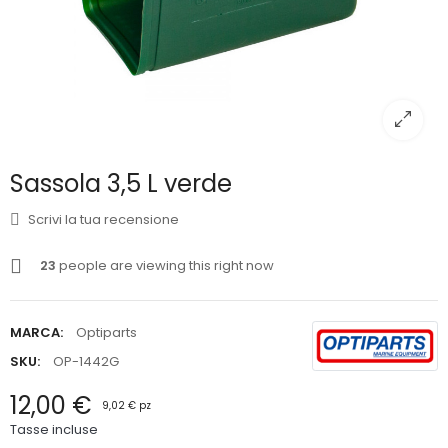
Sassola 3,5 L verde
Scrivi la tua recensione
23
people are viewing this right now
MARCA:
Optiparts
SKU:
OP-1442G
12,00 €
9,02 € pz
Tasse incluse